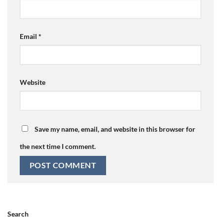
Email
*
Website
Save my name, email, and website in this browser for
the next time I comment.
Search