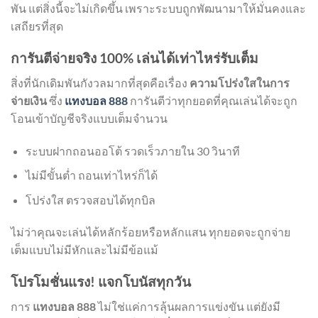
พัน แต่สิ่งนี้จะไม่เกิดขึ้น เพราะระบบถูกพัฒนามาให้มั่นคงและ
เสถียรที่สุด
การันตีจ่ายจริง 100% เล่นได้เท่าไหร่รับเต็ม
สิ่งที่นักเดิมพันกังวลมากที่สุดคือเรื่อง
ความโปร่งใสในการ
จ่ายเงิน
ซึ่ง
แทงบอล 888
การันตีว่าทุกยอดที่คุณเล่นได้จะถูก
โอนเข้าบัญชีจริงแบบเต็มจำนวน
ระบบฝากถอนออโต้ รวดเร็วภายใน 30 วินาที
ไม่มีขั้นต่ำ ถอนเท่าไหร่ก็ได้
โปร่งใส ตรวจสอบได้ทุกบิล
ไม่ว่าคุณจะเล่นได้หลักร้อยหรือหลักแสน ทุกยอดจะถูกจ่าย
เต็มแบบไม่มีหักและไม่มีข้อแม้
โปรโมชั่นแรง! แจกโบนัสทุกวัน
การ
แทงบอล 888
ไม่ใช่แค่การลุ้นผลการแข่งขัน แต่ยังมี