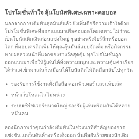
โปรโมชั่นท้าใจ ลุ้นโบนัสพิเศษเฉพาะคอบอล
นอกจากการเดิมพันสุดมันส์แล้ว ยังเพิ่มดีกรีความเร้าใจด้วย
โปรโมชั่นพิเศษที่ออกแบบมาเพื่อคอบอลโดยเฉพาะ ไม่ว่าจะ
เป็นโบนัสเติมเงินก่อนแข่งใหญ่ ๆ อย่างพรีเมียร์ลีกหรือบอล
โลก ที่มอบเครดิตเพิ่มให้คุณลุ้นมันส์แบบจัดเต็ม หรือกิจกรรม
ทายผลล่วงหน้าที่แจกของรางวัลสุดคุ้ม ทุกโปรโมชั่นถูก
ออกแบบมาเพื่อให้ผู้เล่นได้ทั้งความสนุกและความคุ้มค่า เรียก
ได้ว่าแค่เข้ามาเล่นก็เหมือนได้โบนัสติดไม้ติดมือกลับไปทุกวัน
รองรับการใช้งานทั้งมือถือ คอมพิวเตอร์ และแท็บเล็ต
หน้าเว็บโหลดไว ไม่หน่วง
ระบบเซิร์ฟเวอร์ขนาดใหญ่ รองรับผู้เล่นพร้อมกันได้หลาย
หมื่นคน
ลองนึกภาพว่าคุณกำลังเดิมพันในช่วงนาทีสำคัญของการ
แข่งขัน แต่เว็บดันค้างหรือเด้งออก นั่นคือฝันร้ายของนักเดิม