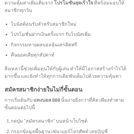
ความคุ้มค่าเพิ่มเติมจาก
โปรโมชั่นสุดเร้าใจ
ที่พร้อมมอบให้
สมาชิกทุกวัน
โบนัสต้อนรับสำหรับสมาชิกใหม่
โปรโมชั่นฝากเงินครั้งแรก รับโบนัสเพิ่ม
กิจกรรมทายผลบอลลุ้นเครดิตฟรี
คืนยอดเสียทุกสัปดาห์
สิ่งเหล่านี้ช่วยเพิ่มทุนให้กับผู้เล่น ทำให้มีโอกาสสร้างกำไรได้
มากขึ้น และยังทำให้ทุกการเดิมพันเต็มไปด้วยความคุ้มค่า
สมัครสมาชิกง่ายในไม่กี่ขั้นตอน
การเริ่มต้นกับ
แทงบอล 888
นั้นง่ายยิ่งกว่าที่คิด เพียงทำตาม
ขั้นตอนต่อไปนี้
กดปุ่ม “สมัครสมาชิก” บนหน้าเว็บไซต์
กรอกข้อมูลพื้นฐาน เช่น เบอร์โทรศัพท์ เลขบัญชี