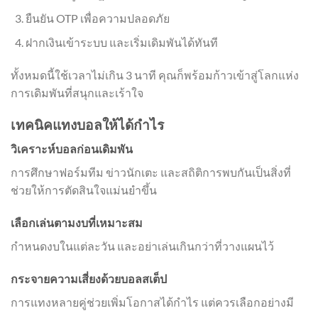
ยืนยัน OTP เพื่อความปลอดภัย
ฝากเงินเข้าระบบ และเริ่มเดิมพันได้ทันที
ทั้งหมดนี้ใช้เวลาไม่เกิน 3 นาที คุณก็พร้อมก้าวเข้าสู่โลกแห่ง
การเดิมพันที่สนุกและเร้าใจ
เทคนิคแทงบอลให้ได้กำไร
วิเคราะห์บอลก่อนเดิมพัน
การศึกษาฟอร์มทีม ข่าวนักเตะ และสถิติการพบกันเป็นสิ่งที่
ช่วยให้การตัดสินใจแม่นยำขึ้น
เลือกเล่นตามงบที่เหมาะสม
กำหนดงบในแต่ละวัน และอย่าเล่นเกินกว่าที่วางแผนไว้
กระจายความเสี่ยงด้วยบอลสเต็ป
การแทงหลายคู่ช่วยเพิ่มโอกาสได้กำไร แต่ควรเลือกอย่างมี