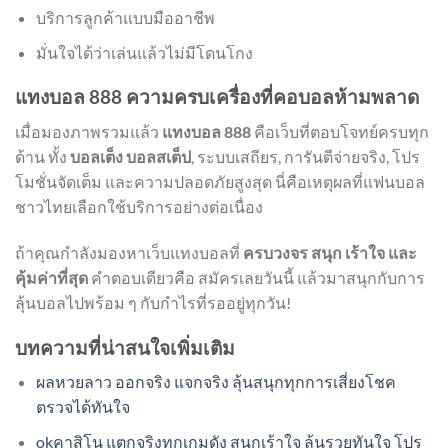
บริการลูกค้าแบบมืออาชีพ
มั่นใจได้ว่าเล่นแล้วไม่มีโดนโกง
แทงบอล 888 ความครบเครื่องที่คอบอลห้ามพลาด
เมื่อมองภาพรวมแล้ว
แทงบอล 888
คือเว็บที่ตอบโจทย์ครบทุก
ด้าน ทั้ง
บอลเต็ง บอลสเต็ป
, ระบบเสถียร, การันตีจ่ายจริง, โปร
โมชั่นจัดเต็ม และความปลอดภัยสูงสุด นี่คือเหตุผลที่แฟนบอล
ชาวไทยเลือกใช้บริการอย่างต่อเนื่อง
ถ้าคุณกำลังมองหาเว็บแทงบอลที่
ครบวงจร สนุก เร้าใจ และ
คุ้มค่าที่สุด
คำตอบเดียวคือ สมัครเลยวันนี้ แล้วมาสนุกกับการ
ลุ้นบอลไปพร้อม ๆ กับกำไรที่รออยู่ทุกวัน!
บทความที่น่าสนใจเพิ่มเติม
ผลหวยลาว ออกจริง แจกจริง ลุ้นสนุกทุกการเสี่ยงโชค
ตรวจได้ทันใจ
okคาสิโน แตกจริงทุกเกมดัง สนุกเร้าใจ ลุ้นรวยทันใจ โปร