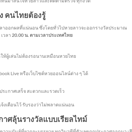
มากหันมาสนใจหวยลาวและติดตามตรวจ ทุกงวด
 คนไทยต้องรู้
รู้เวลาออกผลที่แน่นอน ซึ่งโดยทั่วไปหวยลาวจะออกรางวัลประมาณ
) เวลา
20.00 น. ตามเวลาประเทศไทย
ำให้ผู้เล่นไม่ต้องรอนานเหมือนหวยไทย
ok Live หรือเว็บไซต์หวยออนไลน์ต่าง ๆ ได้
งประกาศเสร็จ สะดวกและรวดเร็ว
้งแจ้งเตือนไว้ รับรองว่าไม่พลาดแน่นอน
าศลุ้นรางวัลแบบเรียลไทม์
ความมันส์ที่ยากจะบรรยาย ทุกวินาทีที่ตัวเลขถูกประกาศออกมา เส