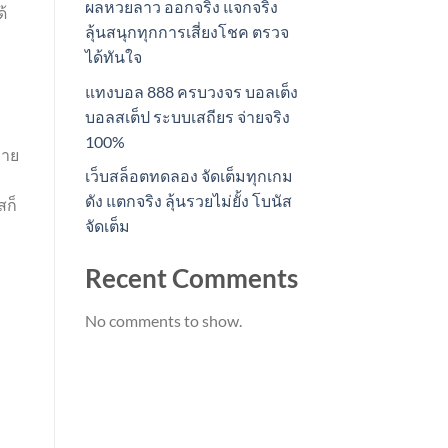
ผลหวยลาว ออกจริง แจกจริง
้
ลุ้นสนุกทุกการเสี่ยงโชค ตรวจ
ได้ทันใจ
แทงบอล 888 ครบวงจร บอลเต็ง
บอลสเต็ป ระบบเสถียร จ่ายจริง
100%
่าย
เว็บสล็อตทดลอง จัดเต็มทุกเกม
ดัง แตกจริง ลุ้นรวยไม่ยั้ง โบนัส
สก็
จัดเต็ม
Recent Comments
No comments to show.