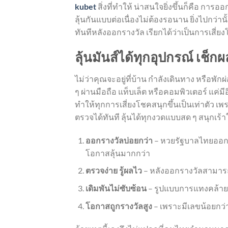
kubet
สิ่งที่ทำให้ น่าสนใจยิ่งขึ้นก็คือ ก
ลุ้นกันแบบต่อเนื่องไม่ต้องรอนาน ยิ่งไปกว
ทันทีหลังออกรางวัล เรียกได้ว่าเป็นการเสี่ยงโ
ลุ้นมันส์ได้ทุกอุปกรณ์ เช็
ไม่ว่าคุณจะอยู่ที่บ้าน กำลังเดินทาง หรือพ
ๆ ผ่านมือถือ แท็บเล็ต หรือคอมพิวเตอร์ แค่มี
ทำให้ทุกการเสี่ยงโชคสนุกขึ้นเป็นเท่าตัว เพ
ตรวจได้ทันที ลุ้นได้ทุกงวดแบบสด ๆ สนุกเร้า
ออกรางวัลบ่อยกว่า
– หวยรัฐบาลไทยออกเพ
โอกาสลุ้นมากกว่า
ตรวจง่าย รู้ผลไว
– หลังออกรางวัลสามารถ
เดิมพันไม่ซับซ้อน
– รูปแบบการแทงคล้ายกั
โอกาสถูกรางวัลสูง
– เพราะมีเลขน้อยกว่