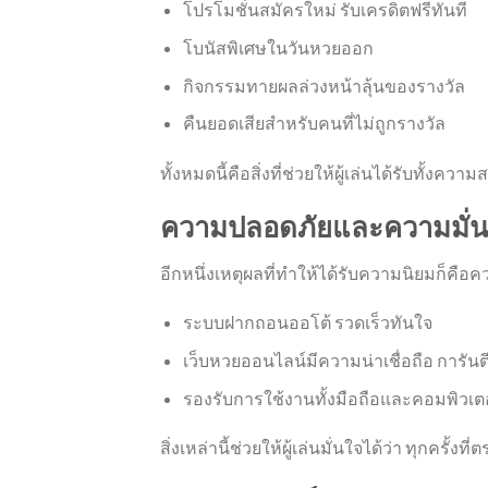
โปรโมชั่นสมัครใหม่ รับเครดิตฟรีทันที
โบนัสพิเศษในวันหวยออก
กิจกรรมทายผลล่วงหน้าลุ้นของรางวัล
คืนยอดเสียสำหรับคนที่ไม่ถูกรางวัล
ทั้งหมดนี้คือสิ่งที่ช่วยให้ผู้เล่นได้รับทั้ง
ความปลอดภัยและความมั่นใ
อีกหนึ่งเหตุผลที่ทำให้ได้รับความนิยมก็คื
ระบบฝากถอนออโต้ รวดเร็วทันใจ
เว็บหวยออนไลน์มีความน่าเชื่อถือ การันตี
รองรับการใช้งานทั้งมือถือและคอมพิวเต
สิ่งเหล่านี้ช่วยให้ผู้เล่นมั่นใจได้ว่า ทุกคร