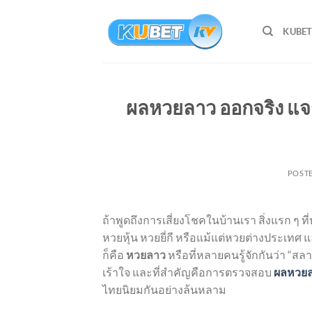
Skip
to
KUBE
content
ผลหวยลาว ออกจริง แจกจ
POST
ถ้าพูดถึงการเสี่ยงโชคในบ้านเรา สิ่งแรก ๆ
หวยหุ้น หวยยี่กี หรือแม้แต่หวยต่างประเทศ 
ก็คือ
หวยลาว
หรือที่หลายคนรู้จักกันว่า 
เร้าใจ และที่สำคัญคือการตรวจสอบ
ผลหวย
ไทยนิยมกันอย่างล้นหลาม