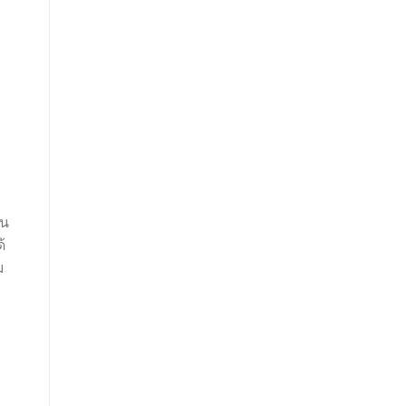
ยน
้
ม